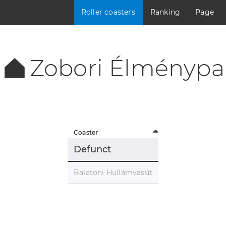
Roller coasters
Ranking
Page
Zobori Élménypa
Coaster
Defunct
Balatoni Hullámvasút